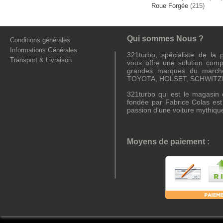
Roue Forgée
(215)
Qui sommes Nous ?
Conditions générales
Informations Générales
321turbo, spécialiste de la
Transport & Livraison
vous offre une solution comp
grandes marques du march
TOYOTA, HOLSET, SCHWITZE
321turbo qui est le magasin e
fondée par Fabrice Colas es
passion d'une voiture mythiqu
Moyens de paiement :