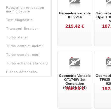
reparation renovation
main d'oeuvre
Géométrie variable
Géométri
IHI VV14
Opel TD
test diagnostic
219.42 €
187
transport livraison
turbo atelier
turbo complet melett
turbo complet neuf
turbo echange standard
pièces détachées
Geometrie Variable
Geometri
GT1749V 1st
TF035 
Generation
02
(434596-0001)
158.23 €
192