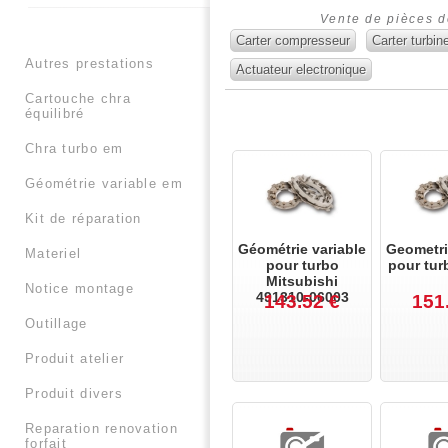
Vente de pièces d
Carter compresseur
Carter turbin
autres prestations
Actuateur electronique
cartouche chra
équilibré
chra turbo em
géométrie variable em
kit de réparation
Géométrie variable
Geometri
materiel
pour turbo
pour tur
Mitsubishi
notice montage
491310-06003
143.52 €
151
outillage
produit atelier
produit divers
reparation renovation
forfait