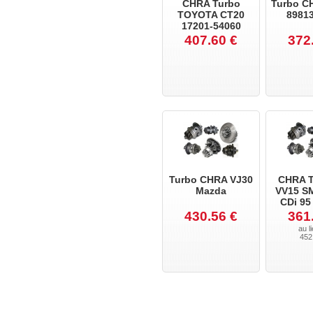
CHRA Turbo
Turbo C
TOYOTA CT20
8981
17201-54060
407.60 €
372
Turbo CHRA VJ30
CHRA T
Mazda
VV15 S
CDi 95
430.56 €
361
au l
452