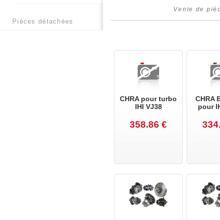
Vente de piè
pièces détachées
CHRA pour turbo
CHRA E
IHI VJ38
pour I
358.86 €
334