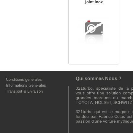
joint inox
Qui sommes Nous ?
Conditions générales
Informations Générales
321turbo, spécialiste de la
Transport & Livraison
vous offre une solution comp
grandes marques du march
TOYOTA, HOLSET, SCHWITZE
321turbo qui est le magasin e
fondée par Fabrice Colas es
passion d'une voiture mythiqu