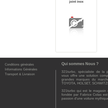
joint inox
Qui sommes Nous ?
Conditions générales
Informations Générales
321turbo, spécialiste de la
Transport & Livraison
vous offre une solution comp
grandes marques du march
TOYOTA, HOLSET, SCHWITZE
321turbo qui est le magasin e
fondée par Fabrice Colas es
passion d'une voiture mythiqu